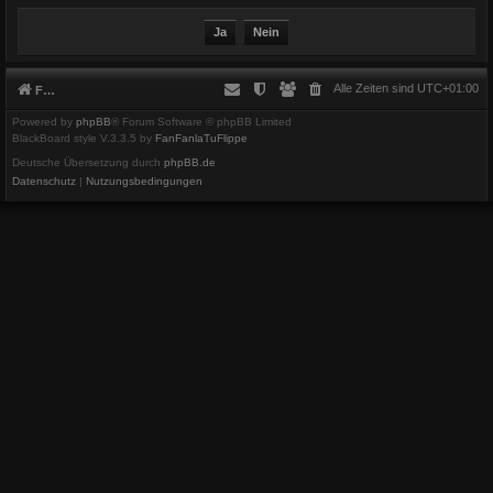
Alle Zeiten sind
UTC+01:00
Foren-Übersicht
Powered by
phpBB
® Forum Software © phpBB Limited
BlackBoard style V.3.3.5 by
FanFanlaTuFlippe
Deutsche Übersetzung durch
phpBB.de
Datenschutz
|
Nutzungsbedingungen