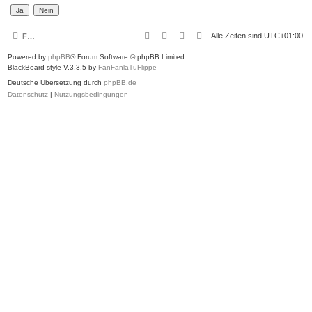
Alle Zeiten sind
UTC+01:00
Foren-Übersicht
Powered by
phpBB
® Forum Software © phpBB Limited
BlackBoard style V.3.3.5 by
FanFanlaTuFlippe
Deutsche Übersetzung durch
phpBB.de
Datenschutz
|
Nutzungsbedingungen