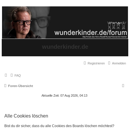
wunderkinder.de
Registrieren
Anmelden
FAQ
S
Foren-Übersicht
u
Aktuelle Zeit: 07 Aug 2026, 04:13
c
h
e
Alle Cookies löschen
Bist du dir sicher, dass du alle Cookies des Boards löschen möchtest?