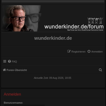
wunderkinder.de
Registrieren
Anmelden
FAQ
S
Foren-Übersicht
u
Aktuelle Zeit: 09 Aug 2026, 18:05
c
h
e
Anmelden
Benutzername: