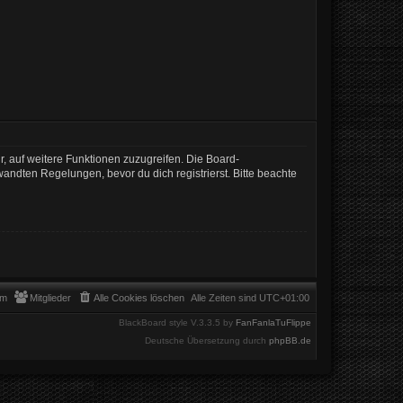
r, auf weitere Funktionen zuzugreifen. Die Board-
ndten Regelungen, bevor du dich registrierst. Bitte beachte
am
Mitglieder
Alle Cookies löschen
Alle Zeiten sind
UTC+01:00
BlackBoard style V.3.3.5 by
FanFanlaTuFlippe
Deutsche Übersetzung durch
phpBB.de