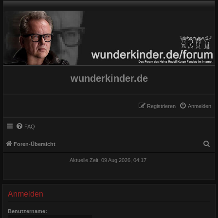
wunderkinder.de
Registrieren
Anmelden
FAQ
S
Foren-Übersicht
u
Aktuelle Zeit: 09 Aug 2026, 04:17
c
h
e
Anmelden
Benutzername: