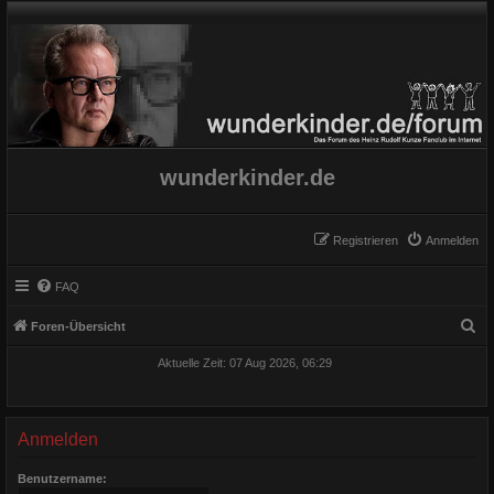
wunderkinder.de
Registrieren
Anmelden
FAQ
S
Foren-Übersicht
u
Aktuelle Zeit: 07 Aug 2026, 06:29
c
h
e
Anmelden
Benutzername: