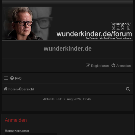
wunderkinder.de
Registrieren
Anmelden
FAQ
S
Foren-Übersicht
u
Aktuelle Zeit: 06 Aug 2026, 12:46
c
h
e
Anmelden
Benutzername: