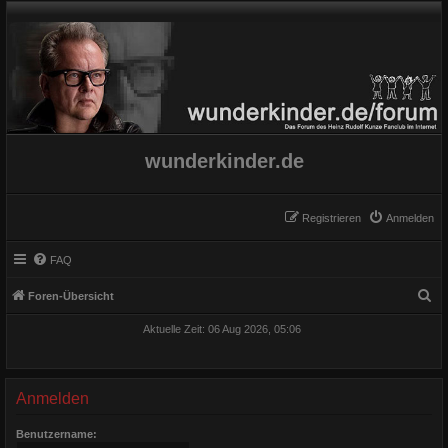
wunderkinder.de
Registrieren
Anmelden
FAQ
S
Foren-Übersicht
u
Aktuelle Zeit: 06 Aug 2026, 05:06
c
h
e
Anmelden
Benutzername: