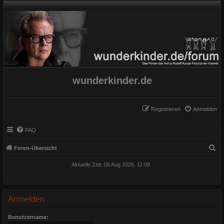
wunderkinder.de
Registrieren
Anmelden
FAQ
S
Foren-Übersicht
u
Aktuelle Zeit: 06 Aug 2026, 11:08
c
h
e
Anmelden
Benutzername: