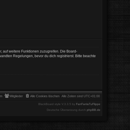
r, auf weitere Funktionen zuzugreifen. Die Board-
ndten Regelungen, bevor du dich registrierst. Bitte beachte
am
Mitglieder
Alle Cookies löschen
Alle Zeiten sind
UTC+01:00
BlackBoard style V.3.3.5 by
FanFanlaTuFlippe
Deutsche Übersetzung durch
phpBB.de