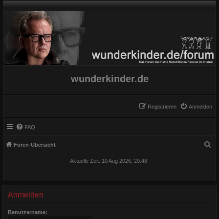
wunderkinder.de
Registrieren
Anmelden
FAQ
S
Foren-Übersicht
u
Aktuelle Zeit: 10 Aug 2026, 20:48
c
h
e
Anmelden
Benutzername: