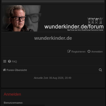
wunderkinder.de
Registrieren
Anmelden
FAQ
S
Foren-Übersicht
u
Aktuelle Zeit: 06 Aug 2026, 20:49
c
h
e
Anmelden
Benutzername: