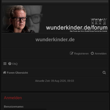
wunderkinder.de
Registrieren
Anmelden
FAQ
S
Foren-Übersicht
u
Aktuelle Zeit: 09 Aug 2026, 09:03
c
h
e
Anmelden
Benutzername: