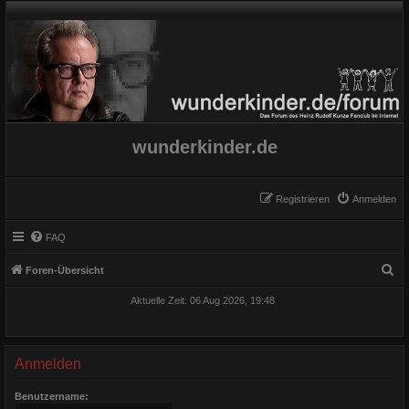
wunderkinder.de
Registrieren
Anmelden
FAQ
S
Foren-Übersicht
u
Aktuelle Zeit: 06 Aug 2026, 19:48
c
h
e
Anmelden
Benutzername: