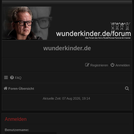
wunderkinder.de
Registrieren
Anmelden
FAQ
S
Foren-Übersicht
u
Aktuelle Zeit: 07 Aug 2026, 19:14
c
h
e
Anmelden
Benutzername: