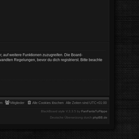
r, auf weitere Funktionen zuzugreifen. Die Board-
ndten Regelungen, bevor du dich registrierst. Bitte beachte
am
Mitglieder
Alle Cookies löschen
Alle Zeiten sind
UTC+01:00
BlackBoard style V.3.3.5 by
FanFanlaTuFlippe
Deutsche Übersetzung durch
phpBB.de