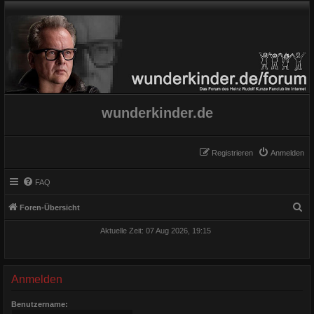
wunderkinder.de
Registrieren
Anmelden
FAQ
S
Foren-Übersicht
u
Aktuelle Zeit: 07 Aug 2026, 19:15
c
h
e
Anmelden
Benutzername: