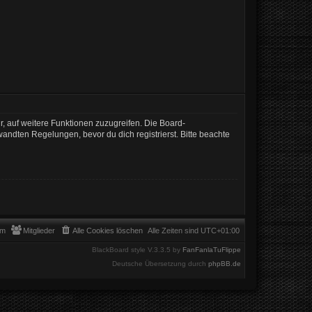
r, auf weitere Funktionen zuzugreifen. Die Board-
ndten Regelungen, bevor du dich registrierst. Bitte beachte
am
Mitglieder
Alle Cookies löschen
Alle Zeiten sind
UTC+01:00
BlackBoard style V.3.3.5 by
FanFanlaTuFlippe
Deutsche Übersetzung durch
phpBB.de