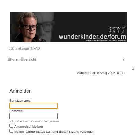
Schnellzugriff
FAQ
S
Foren-Übersicht
u
S
Aktuelle Zeit: 09 Aug 2026, 07:14
c
h
e
Anmelden
Benutzername:
Passwort:
Ich habe mein Passwort vergessen
Angemeldet bleiben
Meinen Online-Status während dieser Sitzung verbergen