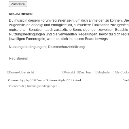
REGISTRIEREN
Du musst in diesem Forum registriert sein, um dich anmelden zu können. Die 
Augenblicken erledigt und ermöglicht dir, auf weitere Funktionen zuzugreife
registrierten Benutzern auch zusätzliche Berechtigungen zuweisen. Beachte 
Nutzungsbedingungen und die verwandten Regelungen, bevor du dich registri
jeweiligen Forenregeln, wenn du dich in diesem Board bewegst.
Nutzungsbedingungen
|
Datenschutzerklärung
Registrieren
Foren-Übersicht
Kontakt
Das Team
Mitglieder
Alle Cook
Powered by
phpBB
® Forum Software © phpBB Limited
Blac
Datenschutz
|
Nutzungsbedingungen