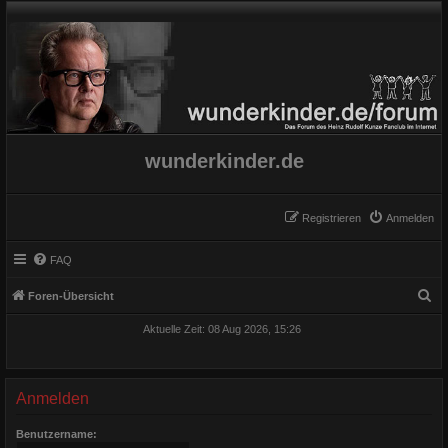
wunderkinder.de
Registrieren
Anmelden
FAQ
S
Foren-Übersicht
u
Aktuelle Zeit: 08 Aug 2026, 15:26
c
h
e
Anmelden
Benutzername: