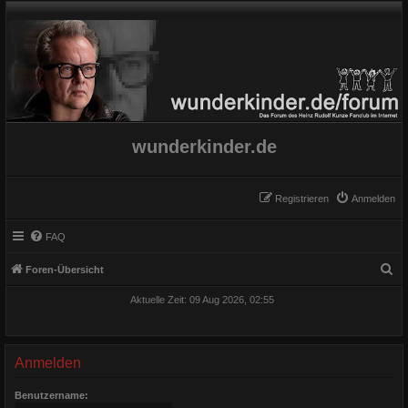
wunderkinder.de
Registrieren
Anmelden
FAQ
S
Foren-Übersicht
u
Aktuelle Zeit: 09 Aug 2026, 02:55
c
h
e
Anmelden
Benutzername: