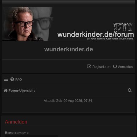
wunderkinder.de
Registrieren
Anmelden
FAQ
S
Foren-Übersicht
u
Aktuelle Zeit: 09 Aug 2026, 07:34
c
h
e
Anmelden
Benutzername: