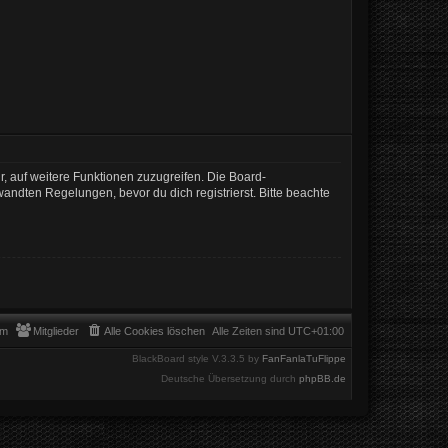
r, auf weitere Funktionen zuzugreifen. Die Board-
ndten Regelungen, bevor du dich registrierst. Bitte beachte
am
Mitglieder
Alle Cookies löschen
Alle Zeiten sind
UTC+01:00
BlackBoard style V.3.3.5 by
FanFanlaTuFlippe
Deutsche Übersetzung durch
phpBB.de