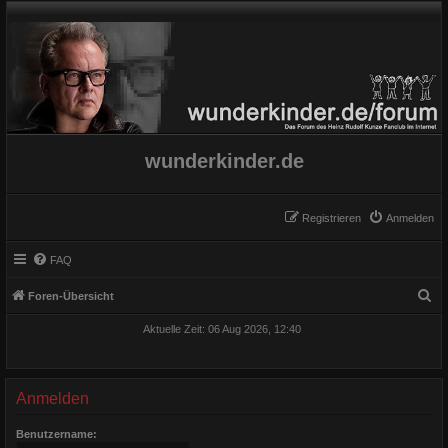
wunderkinder.de
Registrieren
Anmelden
FAQ
S
Foren-Übersicht
u
Aktuelle Zeit: 06 Aug 2026, 12:40
c
h
e
Anmelden
Benutzername: