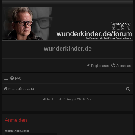
wunderkinder.de
Registrieren
Anmelden
FAQ
S
Foren-Übersicht
u
Aktuelle Zeit: 09 Aug 2026, 10:55
c
h
e
Anmelden
Benutzername: