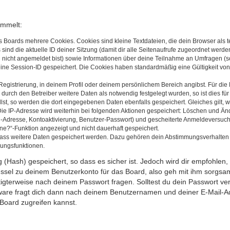
ammelt:
s Boards mehrere Cookies. Cookies sind kleine Textdateien, die dein Browser als
 sind die aktuelle ID deiner Sitzung (damit dir alle Seitenaufrufe zugeordnet werd
u nicht angemeldet bist) sowie Informationen über deine Teilnahme an Umfragen (s
eine Session-ID gespeichert. Die Cookies haben standardmäßig eine Gültigkeit von 
Registrierung, in deinem Profil oder deinem persönlichem Bereich angibst. Für di
rch den Betreiber weitere Daten als notwendig festgelegt wurden, so ist dies für 
llst, so werden die dort eingegebenen Daten ebenfalls gespeichert. Gleiches gilt, 
Die IP-Adresse wird weiterhin bei folgenden Aktionen gespeichert: Löschen und Än
l-Adresse, Kontoaktivierung, Benutzer-Passwort) und gescheiterte Anmeldeversuch
ine?“-Funktion angezeigt und nicht dauerhaft gespeichert.
 dass weitere Daten gespeichert werden. Dazu gehören dein Abstimmungsverhalten
gungsfunktionen.
(Hash) gespeichert, so dass es sicher ist. Jedoch wird dir empfohlen, 
ssel zu deinem Benutzerkonto für das Board, also geh mit ihm sorgsam
htigterweise nach deinem Passwort fragen. Solltest du dein Passwort v
are fragt dich dann nach deinem Benutzernamen und deiner E-Mail-Ad
Board zugreifen kannst.