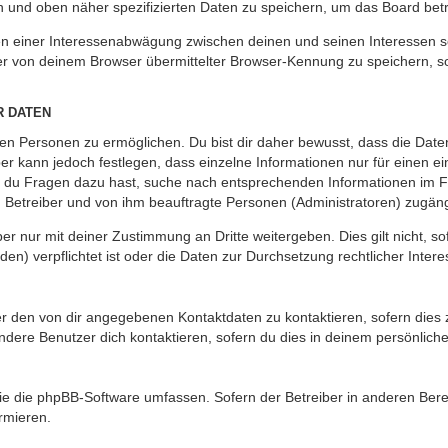
en und oben näher spezifizierten Daten zu speichern, um das Board bet
en einer Interessenabwägung zwischen deinen und seinen Interessen sow
r von deinem Browser übermittelter Browser-Kennung zu speichern, so
R DATEN
n Personen zu ermöglichen. Du bist dir daher bewusst, dass die Daten d
ber kann jedoch festlegen, dass einzelne Informationen nur für einen ei
n du Fragen dazu hast, suche nach entsprechenden Informationen im Fo
n Betreiber und von ihm beauftragte Personen (Administratoren) zugäng
r nur mit deiner Zustimmung an Dritte weitergeben. Dies gilt nicht, s
n) verpflichtet ist oder die Daten zur Durchsetzung rechtlicher Interes
er den von dir angegebenen Kontaktdaten zu kontaktieren, sofern dies 
andere Benutzer dich kontaktieren, sofern du dies in deinem persönliche
, die die phpBB-Software umfassen. Sofern der Betreiber in anderen Be
ormieren.