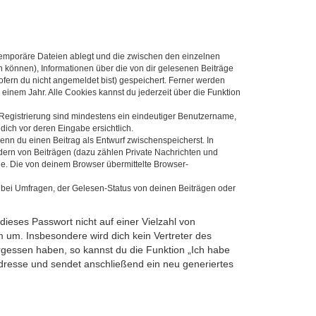
 temporäre Dateien ablegt und die zwischen den einzelnen
en können), Informationen über die von dir gelesenen Beiträge
ofern du nicht angemeldet bist) gespeichert. Ferner werden
einem Jahr. Alle Cookies kannst du jederzeit über die Funktion
e Registrierung sind mindestens ein eindeutiger Benutzername,
dich vor deren Eingabe ersichtlich.
wenn du einen Beitrag als Entwurf zwischenspeicherst. In
dern von Beiträgen (dazu zählen Private Nachrichten und
e. Die von deinem Browser übermittelte Browser-
 bei Umfragen, der Gelesen-Status von deinen Beiträgen oder
dieses Passwort nicht auf einer Vielzahl von
 um. Insbesondere wird dich kein Vertreter des
ergessen haben, so kannst du die Funktion „Ich habe
resse und sendet anschließend ein neu generiertes