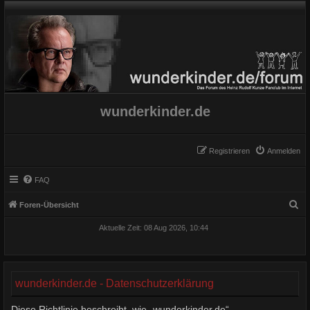
wunderkinder.de
Registrieren
Anmelden
FAQ
S
Foren-Übersicht
u
Aktuelle Zeit: 08 Aug 2026, 10:44
c
h
e
wunderkinder.de - Datenschutzerklärung
Diese Richtlinie beschreibt, wie „wunderkinder.de“