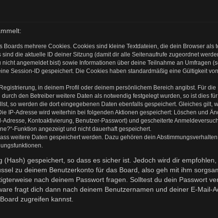
ammelt:
s Boards mehrere Cookies. Cookies sind kleine Textdateien, die dein Browser als
 sind die aktuelle ID deiner Sitzung (damit dir alle Seitenaufrufe zugeordnet werd
u nicht angemeldet bist) sowie Informationen über deine Teilnahme an Umfragen (s
eine Session-ID gespeichert. Die Cookies haben standardmäßig eine Gültigkeit von 
 Registrierung, in deinem Profil oder deinem persönlichem Bereich angibst. Für di
rch den Betreiber weitere Daten als notwendig festgelegt wurden, so ist dies für 
llst, so werden die dort eingegebenen Daten ebenfalls gespeichert. Gleiches gilt, 
Die IP-Adresse wird weiterhin bei folgenden Aktionen gespeichert: Löschen und Ä
l-Adresse, Kontoaktivierung, Benutzer-Passwort) und gescheiterte Anmeldeversuch
ine?“-Funktion angezeigt und nicht dauerhaft gespeichert.
 dass weitere Daten gespeichert werden. Dazu gehören dein Abstimmungsverhalten
gungsfunktionen.
(Hash) gespeichert, so dass es sicher ist. Jedoch wird dir empfohlen, 
ssel zu deinem Benutzerkonto für das Board, also geh mit ihm sorgsam
htigterweise nach deinem Passwort fragen. Solltest du dein Passwort v
are fragt dich dann nach deinem Benutzernamen und deiner E-Mail-Ad
Board zugreifen kannst.