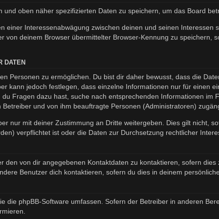
en und oben näher spezifizierten Daten zu speichern, um das Board be
en einer Interessenabwägung zwischen deinen und seinen Interessen so
r von deinem Browser übermittelter Browser-Kennung zu speichern, so
R DATEN
n Personen zu ermöglichen. Du bist dir daher bewusst, dass die Daten d
ber kann jedoch festlegen, dass einzelne Informationen nur für einen ei
nn du Fragen dazu hast, suche nach entsprechenden Informationen im Fo
en Betreiber und von ihm beauftragte Personen (Administratoren) zugäng
er nur mit deiner Zustimmung an Dritte weitergeben. Dies gilt nicht, s
n) verpflichtet ist oder die Daten zur Durchsetzung rechtlicher Interes
er den von dir angegebenen Kontaktdaten zu kontaktieren, sofern dies 
andere Benutzer dich kontaktieren, sofern du dies in deinem persönliche
, die die phpBB-Software umfassen. Sofern der Betreiber in anderen B
ormieren.