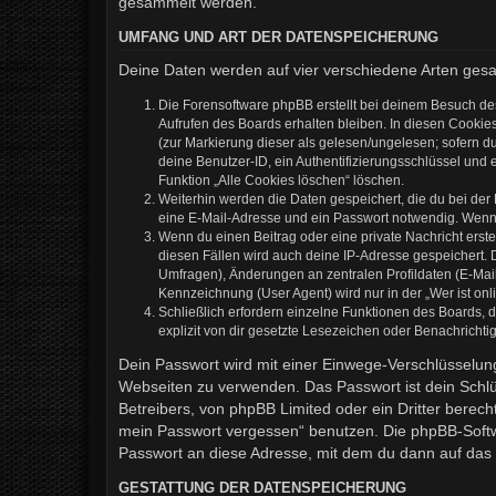
gesammelt werden.
UMFANG UND ART DER DATENSPEICHERUNG
Deine Daten werden auf vier verschiedene Arten ges
Die Forensoftware phpBB erstellt bei deinem Besuch de
Aufrufen des Boards erhalten bleiben. In diesen Cookies
(zur Markierung dieser als gelesen/ungelesen; sofern d
deine Benutzer-ID, ein Authentifizierungsschlüssel und 
Funktion „Alle Cookies löschen“ löschen.
Weiterhin werden die Daten gespeichert, die du bei der
eine E-Mail-Adresse und ein Passwort notwendig. Wenn du
Wenn du einen Beitrag oder eine private Nachricht erste
diesen Fällen wird auch deine IP-Adresse gespeichert. 
Umfragen), Änderungen an zentralen Profildaten (E-Mai
Kennzeichnung (User Agent) wird nur in der „Wer ist onl
Schließlich erfordern einzelne Funktionen des Boards,
explizit von dir gesetzte Lesezeichen oder Benachrichti
Dein Passwort wird mit einer Einwege-Verschlüsselung 
Webseiten zu verwenden. Das Passwort ist dein Schlü
Betreibers, von phpBB Limited oder ein Dritter berec
mein Passwort vergessen“ benutzen. Die phpBB-Softw
Passwort an diese Adresse, mit dem du dann auf das 
GESTATTUNG DER DATENSPEICHERUNG