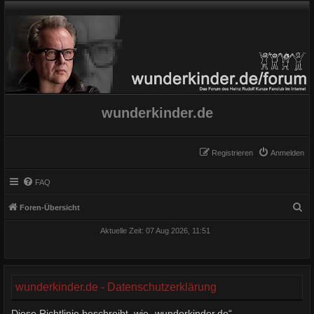
wunderkinder.de
Registrieren
Anmelden
FAQ
S
Foren-Übersicht
u
Aktuelle Zeit: 07 Aug 2026, 11:51
c
h
e
wunderkinder.de - Datenschutzerklärung
Diese Richtlinie beschreibt, wie „wunderkinder.de“