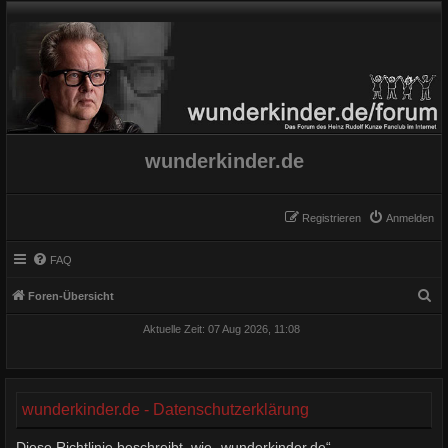
wunderkinder.de
Registrieren
Anmelden
FAQ
S
Foren-Übersicht
u
Aktuelle Zeit: 07 Aug 2026, 11:08
c
h
e
wunderkinder.de - Datenschutzerklärung
Diese Richtlinie beschreibt, wie „wunderkinder.de“