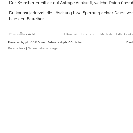
Der Betreiber erteilt dir auf Anfrage Auskunft, welche Daten über 
Du kannst jederzeit die Löschung bzw. Sperrung deiner Daten ver
bitte den Betreiber.
Foren-Übersicht
Kontakt
Das Team
Mitglieder
Alle Cook
Powered by
phpBB
® Forum Software © phpBB Limited
Blac
Datenschutz
|
Nutzungsbedingungen