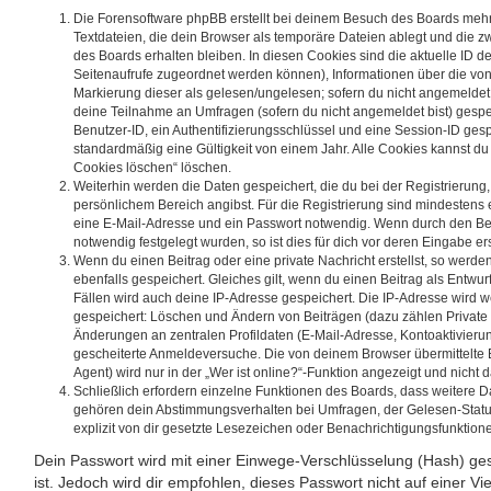
Die Forensoftware phpBB erstellt bei deinem Besuch des Boards mehr
Textdateien, die dein Browser als temporäre Dateien ablegt und die z
des Boards erhalten bleiben. In diesen Cookies sind die aktuelle ID dei
Seitenaufrufe zugeordnet werden können), Informationen über die von
Markierung dieser als gelesen/ungelesen; sofern du nicht angemeldet 
deine Teilnahme an Umfragen (sofern du nicht angemeldet bist) gespe
Benutzer-ID, ein Authentifizierungsschlüssel und eine Session-ID ges
standardmäßig eine Gültigkeit von einem Jahr. Alle Cookies kannst du j
Cookies löschen“ löschen.
Weiterhin werden die Daten gespeichert, die du bei der Registrierung,
persönlichem Bereich angibst. Für die Registrierung sind mindestens
eine E-Mail-Adresse und ein Passwort notwendig. Wenn durch den Bet
notwendig festgelegt wurden, so ist dies für dich vor deren Eingabe ers
Wenn du einen Beitrag oder eine private Nachricht erstellst, so werd
ebenfalls gespeichert. Gleiches gilt, wenn du einen Beitrag als Entwur
Fällen wird auch deine IP-Adresse gespeichert. Die IP-Adresse wird w
gespeichert: Löschen und Ändern von Beiträgen (dazu zählen Private
Änderungen an zentralen Profildaten (E-Mail-Adresse, Kontoaktivieru
gescheiterte Anmeldeversuche. Die von deinem Browser übermittelt
Agent) wird nur in der „Wer ist online?“-Funktion angezeigt und nicht 
Schließlich erfordern einzelne Funktionen des Boards, dass weitere 
gehören dein Abstimmungsverhalten bei Umfragen, der Gelesen-Statu
explizit von dir gesetzte Lesezeichen oder Benachrichtigungsfunktion
Dein Passwort wird mit einer Einwege-Verschlüsselung (Hash) ges
ist. Jedoch wird dir empfohlen, dieses Passwort nicht auf einer V