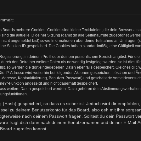
ammelt:
s Boards mehrere Cookies. Cookies sind kleine Textdateien, die dein Browser als
 sind die aktuelle ID deiner Sitzung (damit dir alle Seitenaufrufe zugeordnet werd
u nicht angemeldet bist) sowie Informationen über deine Teilnahme an Umfragen (s
eine Session-ID gespeichert. Die Cookies haben standardmäßig eine Gültigkeit von 
 Registrierung, in deinem Profil oder deinem persönlichem Bereich angibst. Für di
rch den Betreiber weitere Daten als notwendig festgelegt wurden, so ist dies für 
llst, so werden die dort eingegebenen Daten ebenfalls gespeichert. Gleiches gilt, 
Die IP-Adresse wird weiterhin bei folgenden Aktionen gespeichert: Löschen und Ä
l-Adresse, Kontoaktivierung, Benutzer-Passwort) und gescheiterte Anmeldeversuch
ine?“-Funktion angezeigt und nicht dauerhaft gespeichert.
 dass weitere Daten gespeichert werden. Dazu gehören dein Abstimmungsverhalten
gungsfunktionen.
(Hash) gespeichert, so dass es sicher ist. Jedoch wird dir empfohlen, 
ssel zu deinem Benutzerkonto für das Board, also geh mit ihm sorgsam
htigterweise nach deinem Passwort fragen. Solltest du dein Passwort v
are fragt dich dann nach deinem Benutzernamen und deiner E-Mail-Ad
Board zugreifen kannst.