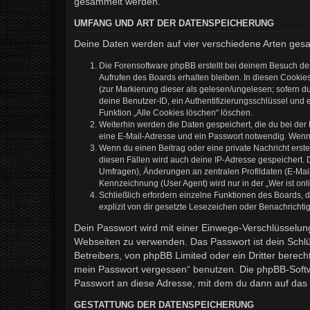
gesammelt werden.
UMFANG UND ART DER DATENSPEICHERUNG
Deine Daten werden auf vier verschiedene Arten ges
Die Forensoftware phpBB erstellt bei deinem Besuch de
Aufrufen des Boards erhalten bleiben. In diesen Cookies
(zur Markierung dieser als gelesen/ungelesen; sofern d
deine Benutzer-ID, ein Authentifizierungsschlüssel und 
Funktion „Alle Cookies löschen“ löschen.
Weiterhin werden die Daten gespeichert, die du bei der
eine E-Mail-Adresse und ein Passwort notwendig. Wenn du
Wenn du einen Beitrag oder eine private Nachricht erste
diesen Fällen wird auch deine IP-Adresse gespeichert. 
Umfragen), Änderungen an zentralen Profildaten (E-Mai
Kennzeichnung (User Agent) wird nur in der „Wer ist onl
Schließlich erfordern einzelne Funktionen des Boards,
explizit von dir gesetzte Lesezeichen oder Benachrichti
Dein Passwort wird mit einer Einwege-Verschlüsselung 
Webseiten zu verwenden. Das Passwort ist dein Schlü
Betreibers, von phpBB Limited oder ein Dritter berec
mein Passwort vergessen“ benutzen. Die phpBB-Softw
Passwort an diese Adresse, mit dem du dann auf das 
GESTATTUNG DER DATENSPEICHERUNG