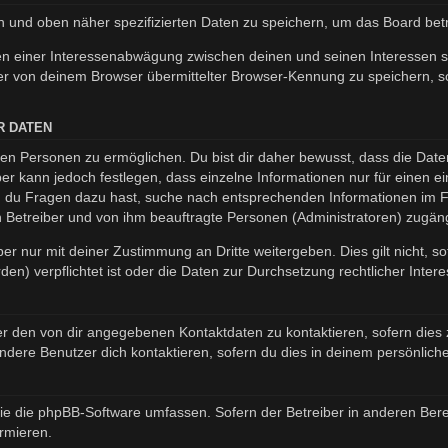
en und oben näher spezifizierten Daten zu speichern, um das Board be
en einer Interessenabwägung zwischen deinen und seinen Interessen so
r von deinem Browser übermittelter Browser-Kennung zu speichern, so
R DATEN
n Personen zu ermöglichen. Du bist dir daher bewusst, dass die Daten d
ber kann jedoch festlegen, dass einzelne Informationen nur für einen ei
nn du Fragen dazu hast, suche nach entsprechenden Informationen im Fo
en Betreiber und von ihm beauftragte Personen (Administratoren) zugäng
er nur mit deiner Zustimmung an Dritte weitergeben. Dies gilt nicht, s
n) verpflichtet ist oder die Daten zur Durchsetzung rechtlicher Interes
er den von dir angegebenen Kontaktdaten zu kontaktieren, sofern dies 
andere Benutzer dich kontaktieren, sofern du dies in deinem persönliche
, die die phpBB-Software umfassen. Sofern der Betreiber in anderen B
ormieren.