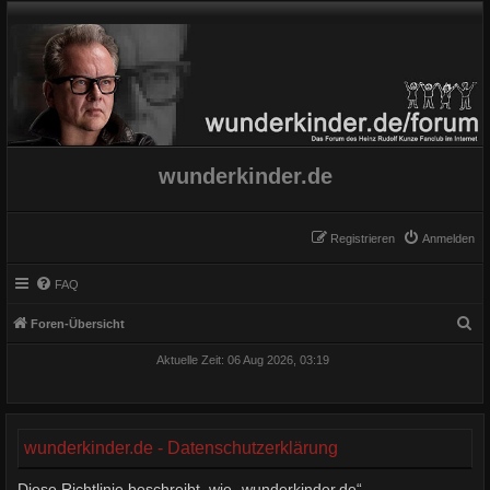
wunderkinder.de
Registrieren
Anmelden
FAQ
S
Foren-Übersicht
u
Aktuelle Zeit: 06 Aug 2026, 03:19
c
h
e
wunderkinder.de - Datenschutzerklärung
Diese Richtlinie beschreibt, wie „wunderkinder.de“