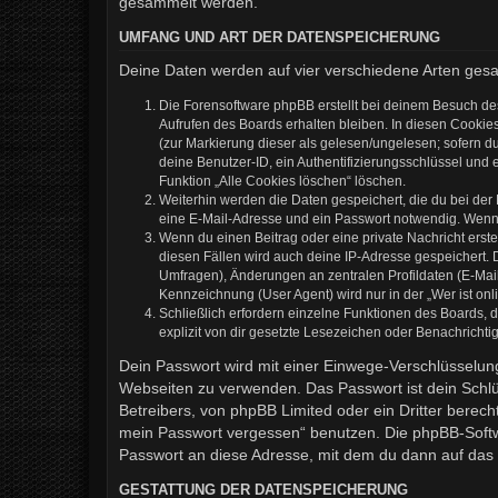
gesammelt werden.
UMFANG UND ART DER DATENSPEICHERUNG
Deine Daten werden auf vier verschiedene Arten ges
Die Forensoftware phpBB erstellt bei deinem Besuch de
Aufrufen des Boards erhalten bleiben. In diesen Cookies
(zur Markierung dieser als gelesen/ungelesen; sofern d
deine Benutzer-ID, ein Authentifizierungsschlüssel und 
Funktion „Alle Cookies löschen“ löschen.
Weiterhin werden die Daten gespeichert, die du bei der
eine E-Mail-Adresse und ein Passwort notwendig. Wenn du
Wenn du einen Beitrag oder eine private Nachricht erste
diesen Fällen wird auch deine IP-Adresse gespeichert. 
Umfragen), Änderungen an zentralen Profildaten (E-Mai
Kennzeichnung (User Agent) wird nur in der „Wer ist onl
Schließlich erfordern einzelne Funktionen des Boards,
explizit von dir gesetzte Lesezeichen oder Benachrichti
Dein Passwort wird mit einer Einwege-Verschlüsselung 
Webseiten zu verwenden. Das Passwort ist dein Schlü
Betreibers, von phpBB Limited oder ein Dritter berec
mein Passwort vergessen“ benutzen. Die phpBB-Softw
Passwort an diese Adresse, mit dem du dann auf das 
GESTATTUNG DER DATENSPEICHERUNG