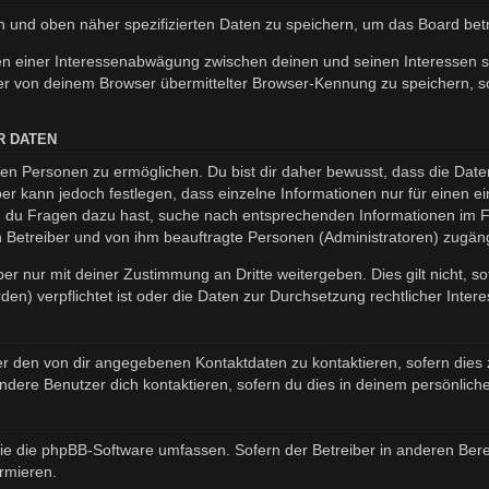
en und oben näher spezifizierten Daten zu speichern, um das Board be
en einer Interessenabwägung zwischen deinen und seinen Interessen so
r von deinem Browser übermittelter Browser-Kennung zu speichern, so
R DATEN
n Personen zu ermöglichen. Du bist dir daher bewusst, dass die Daten d
ber kann jedoch festlegen, dass einzelne Informationen nur für einen ei
nn du Fragen dazu hast, suche nach entsprechenden Informationen im Fo
en Betreiber und von ihm beauftragte Personen (Administratoren) zugäng
er nur mit deiner Zustimmung an Dritte weitergeben. Dies gilt nicht, s
n) verpflichtet ist oder die Daten zur Durchsetzung rechtlicher Interes
er den von dir angegebenen Kontaktdaten zu kontaktieren, sofern dies 
andere Benutzer dich kontaktieren, sofern du dies in deinem persönliche
, die die phpBB-Software umfassen. Sofern der Betreiber in anderen B
ormieren.