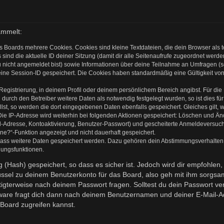
ammelt:
s Boards mehrere Cookies. Cookies sind kleine Textdateien, die dein Browser als
 sind die aktuelle ID deiner Sitzung (damit dir alle Seitenaufrufe zugeordnet werd
u nicht angemeldet bist) sowie Informationen über deine Teilnahme an Umfragen (s
eine Session-ID gespeichert. Die Cookies haben standardmäßig eine Gültigkeit von 
 Registrierung, in deinem Profil oder deinem persönlichem Bereich angibst. Für di
rch den Betreiber weitere Daten als notwendig festgelegt wurden, so ist dies für 
llst, so werden die dort eingegebenen Daten ebenfalls gespeichert. Gleiches gilt, 
Die IP-Adresse wird weiterhin bei folgenden Aktionen gespeichert: Löschen und Ä
l-Adresse, Kontoaktivierung, Benutzer-Passwort) und gescheiterte Anmeldeversuch
ine?“-Funktion angezeigt und nicht dauerhaft gespeichert.
 dass weitere Daten gespeichert werden. Dazu gehören dein Abstimmungsverhalten
gungsfunktionen.
(Hash) gespeichert, so dass es sicher ist. Jedoch wird dir empfohlen, 
ssel zu deinem Benutzerkonto für das Board, also geh mit ihm sorgsam
htigterweise nach deinem Passwort fragen. Solltest du dein Passwort v
are fragt dich dann nach deinem Benutzernamen und deiner E-Mail-Ad
Board zugreifen kannst.