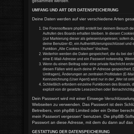
gesammelt werden.
UMFANG UND ART DER DATENSPEICHERUNG
Deine Daten werden auf vier verschiedene Arten ges
Die Forensoftware phpBB erstellt bei deinem Besuch de
Aufrufen des Boards erhalten bleiben. In diesen Cookies
(zur Markierung dieser als gelesen/ungelesen; sofern d
deine Benutzer-ID, ein Authentifizierungsschlüssel und 
Funktion „Alle Cookies löschen“ löschen.
Weiterhin werden die Daten gespeichert, die du bei der
eine E-Mail-Adresse und ein Passwort notwendig. Wenn du
Wenn du einen Beitrag oder eine private Nachricht erste
diesen Fällen wird auch deine IP-Adresse gespeichert. 
Umfragen), Änderungen an zentralen Profildaten (E-Mai
Kennzeichnung (User Agent) wird nur in der „Wer ist onl
Schließlich erfordern einzelne Funktionen des Boards,
explizit von dir gesetzte Lesezeichen oder Benachrichti
Dein Passwort wird mit einer Einwege-Verschlüsselung 
Webseiten zu verwenden. Das Passwort ist dein Schlü
Betreibers, von phpBB Limited oder ein Dritter berec
mein Passwort vergessen“ benutzen. Die phpBB-Softw
Passwort an diese Adresse, mit dem du dann auf das 
GESTATTUNG DER DATENSPEICHERUNG