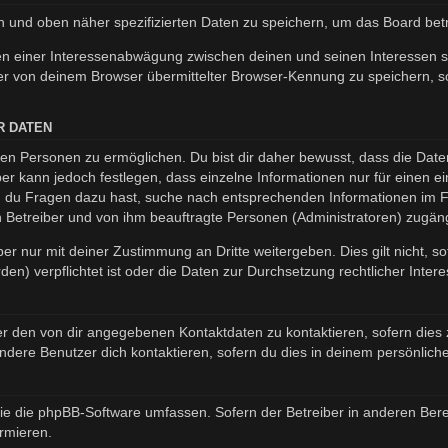
en und oben näher spezifizierten Daten zu speichern, um das Board be
en einer Interessenabwägung zwischen deinen und seinen Interessen so
r von deinem Browser übermittelter Browser-Kennung zu speichern, so
R DATEN
n Personen zu ermöglichen. Du bist dir daher bewusst, dass die Daten d
ber kann jedoch festlegen, dass einzelne Informationen nur für einen ei
nn du Fragen dazu hast, suche nach entsprechenden Informationen im Fo
en Betreiber und von ihm beauftragte Personen (Administratoren) zugäng
er nur mit deiner Zustimmung an Dritte weitergeben. Dies gilt nicht, s
n) verpflichtet ist oder die Daten zur Durchsetzung rechtlicher Interes
er den von dir angegebenen Kontaktdaten zu kontaktieren, sofern dies 
andere Benutzer dich kontaktieren, sofern du dies in deinem persönliche
, die die phpBB-Software umfassen. Sofern der Betreiber in anderen B
ormieren.