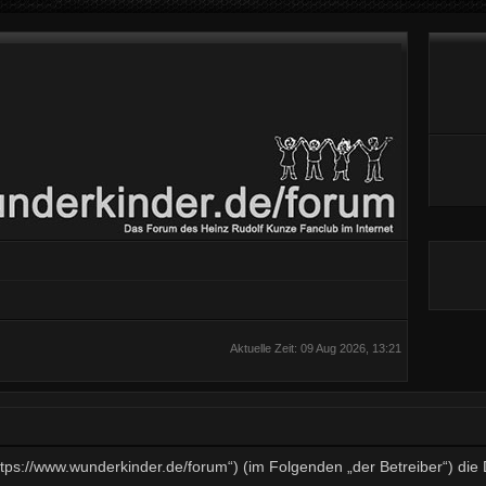
Aktuelle Zeit: 09 Aug 2026, 13:21
„https://www.wunderkinder.de/forum“) (im Folgenden „der Betreiber“) d