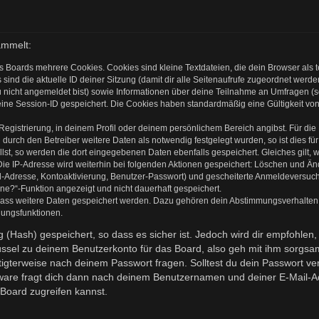
ammelt:
s Boards mehrere Cookies. Cookies sind kleine Textdateien, die dein Browser als
 sind die aktuelle ID deiner Sitzung (damit dir alle Seitenaufrufe zugeordnet werd
u nicht angemeldet bist) sowie Informationen über deine Teilnahme an Umfragen (s
eine Session-ID gespeichert. Die Cookies haben standardmäßig eine Gültigkeit von 
 Registrierung, in deinem Profil oder deinem persönlichem Bereich angibst. Für di
rch den Betreiber weitere Daten als notwendig festgelegt wurden, so ist dies für 
llst, so werden die dort eingegebenen Daten ebenfalls gespeichert. Gleiches gilt, 
Die IP-Adresse wird weiterhin bei folgenden Aktionen gespeichert: Löschen und Ä
l-Adresse, Kontoaktivierung, Benutzer-Passwort) und gescheiterte Anmeldeversuch
ine?“-Funktion angezeigt und nicht dauerhaft gespeichert.
 dass weitere Daten gespeichert werden. Dazu gehören dein Abstimmungsverhalten
gungsfunktionen.
(Hash) gespeichert, so dass es sicher ist. Jedoch wird dir empfohlen, 
ssel zu deinem Benutzerkonto für das Board, also geh mit ihm sorgsam
htigterweise nach deinem Passwort fragen. Solltest du dein Passwort v
are fragt dich dann nach deinem Benutzernamen und deiner E-Mail-Ad
Board zugreifen kannst.