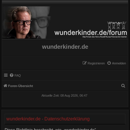
wunderkinder.de
Registrieren
Anmelden
FAQ
S
Foren-Übersicht
u
Aktuelle Zeit: 08 Aug 2026, 06:47
c
h
e
wunderkinder.de - Datenschutzerklärung
Diese Richtlinie beschreibt, wie „wunderkinder.de“