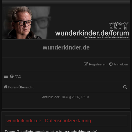
wunderkinder.de
Registrieren
Anmelden
FAQ
S
Foren-Übersicht
u
Aktuelle Zeit: 10 Aug 2026, 13:10
c
h
e
wunderkinder.de - Datenschutzerklärung
Diese Richtlinie beschreibt, wie „wunderkinder.de“