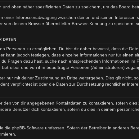
en und oben näher spezifizierten Daten zu speichern, um das Board be
en einer Interessenabwägung zwischen deinen und seinen Interessen so
r von deinem Browser übermittelter Browser-Kennung zu speichern, so
R DATEN
n Personen zu ermöglichen. Du bist dir daher bewusst, dass die Daten d
ber kann jedoch festlegen, dass einzelne Informationen nur für einen ei
nn du Fragen dazu hast, suche nach entsprechenden Informationen im Fo
en Betreiber und von ihm beauftragte Personen (Administratoren) zugäng
er nur mit deiner Zustimmung an Dritte weitergeben. Dies gilt nicht, s
n) verpflichtet ist oder die Daten zur Durchsetzung rechtlicher Interes
er den von dir angegebenen Kontaktdaten zu kontaktieren, sofern dies 
andere Benutzer dich kontaktieren, sofern du dies in deinem persönliche
, die die phpBB-Software umfassen. Sofern der Betreiber in anderen B
ormieren.