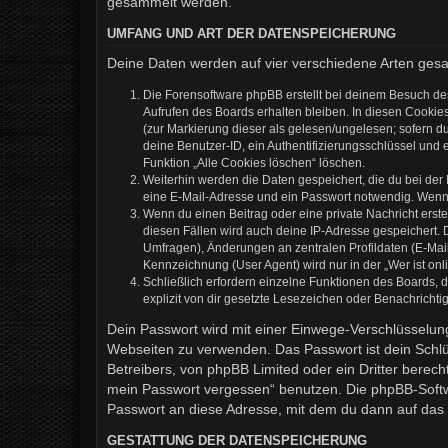
gesammelt werden.
UMFANG UND ART DER DATENSPEICHERUNG
Deine Daten werden auf vier verschiedene Arten ges
Die Forensoftware phpBB erstellt bei deinem Besuch de
Aufrufen des Boards erhalten bleiben. In diesen Cookies
(zur Markierung dieser als gelesen/ungelesen; sofern d
deine Benutzer-ID, ein Authentifizierungsschlüssel und 
Funktion „Alle Cookies löschen“ löschen.
Weiterhin werden die Daten gespeichert, die du bei der
eine E-Mail-Adresse und ein Passwort notwendig. Wenn du
Wenn du einen Beitrag oder eine private Nachricht erste
diesen Fällen wird auch deine IP-Adresse gespeichert. 
Umfragen), Änderungen an zentralen Profildaten (E-Mai
Kennzeichnung (User Agent) wird nur in der „Wer ist onl
Schließlich erfordern einzelne Funktionen des Boards,
explizit von dir gesetzte Lesezeichen oder Benachrichti
Dein Passwort wird mit einer Einwege-Verschlüsselung 
Webseiten zu verwenden. Das Passwort ist dein Schlü
Betreibers, von phpBB Limited oder ein Dritter berec
mein Passwort vergessen“ benutzen. Die phpBB-Softw
Passwort an diese Adresse, mit dem du dann auf das 
GESTATTUNG DER DATENSPEICHERUNG