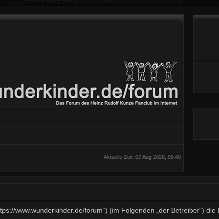
Aktuelle Zeit: 07 Aug 2026, 09:49
„https://www.wunderkinder.de/forum“) (im Folgenden „der Betreiber“) d