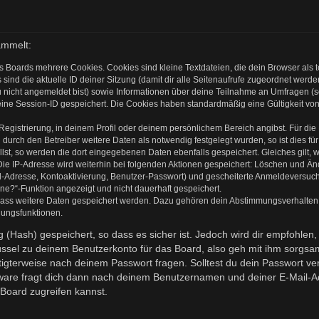
ammelt:
s Boards mehrere Cookies. Cookies sind kleine Textdateien, die dein Browser als
 sind die aktuelle ID deiner Sitzung (damit dir alle Seitenaufrufe zugeordnet werd
u nicht angemeldet bist) sowie Informationen über deine Teilnahme an Umfragen (s
eine Session-ID gespeichert. Die Cookies haben standardmäßig eine Gültigkeit von 
 Registrierung, in deinem Profil oder deinem persönlichem Bereich angibst. Für di
rch den Betreiber weitere Daten als notwendig festgelegt wurden, so ist dies für 
llst, so werden die dort eingegebenen Daten ebenfalls gespeichert. Gleiches gilt, 
Die IP-Adresse wird weiterhin bei folgenden Aktionen gespeichert: Löschen und Ä
l-Adresse, Kontoaktivierung, Benutzer-Passwort) und gescheiterte Anmeldeversuch
ine?“-Funktion angezeigt und nicht dauerhaft gespeichert.
 dass weitere Daten gespeichert werden. Dazu gehören dein Abstimmungsverhalten
gungsfunktionen.
(Hash) gespeichert, so dass es sicher ist. Jedoch wird dir empfohlen, 
ssel zu deinem Benutzerkonto für das Board, also geh mit ihm sorgsam
htigterweise nach deinem Passwort fragen. Solltest du dein Passwort v
are fragt dich dann nach deinem Benutzernamen und deiner E-Mail-Ad
Board zugreifen kannst.