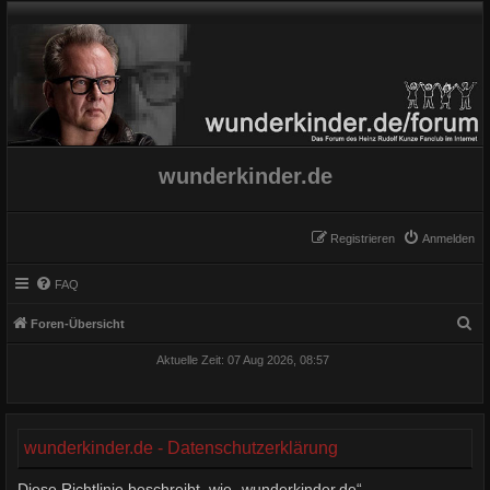
wunderkinder.de
Registrieren
Anmelden
FAQ
S
Foren-Übersicht
u
Aktuelle Zeit: 07 Aug 2026, 08:57
c
h
e
wunderkinder.de - Datenschutzerklärung
Diese Richtlinie beschreibt, wie „wunderkinder.de“