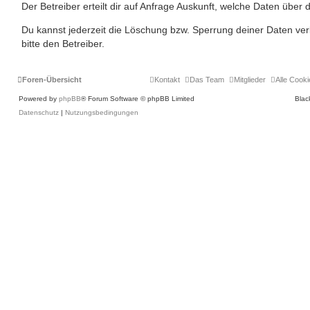
Der Betreiber erteilt dir auf Anfrage Auskunft, welche Daten über 
Du kannst jederzeit die Löschung bzw. Sperrung deiner Daten ver
bitte den Betreiber.
Foren-Übersicht
Kontakt
Das Team
Mitglieder
Alle Cook
Powered by
phpBB
® Forum Software © phpBB Limited
Blac
Datenschutz
|
Nutzungsbedingungen