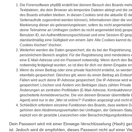
Die Forensoftware phpBB erstellt bei deinem Besuch des Boards mehr
Textdateien, die dein Browser als temporäre Dateien ablegt und die z
des Boards erhalten bleiben. In diesen Cookies sind die aktuelle ID dei
Seitenaufrufe zugeordnet werden können), Informationen über die von
Markierung dieser als gelesen/ungelesen; sofern du nicht angemeldet 
deine Teilnahme an Umfragen (sofern du nicht angemeldet bist) gespe
Benutzer-ID, ein Authentifizierungsschlüssel und eine Session-ID ges
standardmäßig eine Gültigkeit von einem Jahr. Alle Cookies kannst du j
Cookies löschen“ löschen.
Weiterhin werden die Daten gespeichert, die du bei der Registrierung,
persönlichem Bereich angibst. Für die Registrierung sind mindestens
eine E-Mail-Adresse und ein Passwort notwendig. Wenn durch den Bet
notwendig festgelegt wurden, so ist dies für dich vor deren Eingabe ers
Wenn du einen Beitrag oder eine private Nachricht erstellst, so werd
ebenfalls gespeichert. Gleiches gilt, wenn du einen Beitrag als Entwur
Fällen wird auch deine IP-Adresse gespeichert. Die IP-Adresse wird w
gespeichert: Löschen und Ändern von Beiträgen (dazu zählen Private
Änderungen an zentralen Profildaten (E-Mail-Adresse, Kontoaktivieru
gescheiterte Anmeldeversuche. Die von deinem Browser übermittelt
Agent) wird nur in der „Wer ist online?“-Funktion angezeigt und nicht 
Schließlich erfordern einzelne Funktionen des Boards, dass weitere 
gehören dein Abstimmungsverhalten bei Umfragen, der Gelesen-Statu
explizit von dir gesetzte Lesezeichen oder Benachrichtigungsfunktion
Dein Passwort wird mit einer Einwege-Verschlüsselung (Hash) ges
ist. Jedoch wird dir empfohlen, dieses Passwort nicht auf einer V