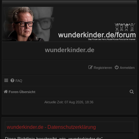
wunderkinder.de
Registrieren
Anmelden
FAQ
S
Foren-Übersicht
u
Aktuelle Zeit: 07 Aug 2026, 18:36
c
h
e
wunderkinder.de - Datenschutzerklärung
Diese Richtlinie beschreibt, wie „wunderkinder.de“