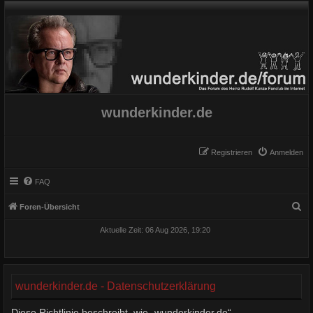
wunderkinder.de
Registrieren
Anmelden
FAQ
S
Foren-Übersicht
u
Aktuelle Zeit: 06 Aug 2026, 19:20
c
h
e
wunderkinder.de - Datenschutzerklärung
Diese Richtlinie beschreibt, wie „wunderkinder.de“