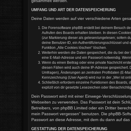
gesammelt werden.
UMFANG UND ART DER DATENSPEICHERUNG
Deine Daten werden auf vier verschiedene Arten ges
Die Forensoftware phpBB erstellt bei deinem Besuch de
Aufrufen des Boards erhalten bleiben. In diesen Cookies
(zur Markierung dieser als gelesen/ungelesen; sofern d
deine Benutzer-ID, ein Authentifizierungsschlüssel und 
Funktion „Alle Cookies löschen“ löschen.
Weiterhin werden die Daten gespeichert, die du bei der
eine E-Mail-Adresse und ein Passwort notwendig. Wenn du
Wenn du einen Beitrag oder eine private Nachricht erste
diesen Fällen wird auch deine IP-Adresse gespeichert. 
Umfragen), Änderungen an zentralen Profildaten (E-Mai
Kennzeichnung (User Agent) wird nur in der „Wer ist onl
Schließlich erfordern einzelne Funktionen des Boards,
explizit von dir gesetzte Lesezeichen oder Benachrichti
Dein Passwort wird mit einer Einwege-Verschlüsselung 
Webseiten zu verwenden. Das Passwort ist dein Schlü
Betreibers, von phpBB Limited oder ein Dritter berec
mein Passwort vergessen“ benutzen. Die phpBB-Softw
Passwort an diese Adresse, mit dem du dann auf das 
GESTATTUNG DER DATENSPEICHERUNG