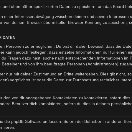
en und oben näher spezifizierten Daten zu speichern, um das Board be
en einer Interessenabwägung zwischen deinen und seinen Interessen so
r von deinem Browser übermittelter Browser-Kennung zu speichern, so
R DATEN
n Personen zu ermöglichen. Du bist dir daher bewusst, dass die Daten d
ber kann jedoch festlegen, dass einzelne Informationen nur für einen ei
nn du Fragen dazu hast, suche nach entsprechenden Informationen im Fo
en Betreiber und von ihm beauftragte Personen (Administratoren) zugäng
er nur mit deiner Zustimmung an Dritte weitergeben. Dies gilt nicht, s
n) verpflichtet ist oder die Daten zur Durchsetzung rechtlicher Interes
er den von dir angegebenen Kontaktdaten zu kontaktieren, sofern dies 
andere Benutzer dich kontaktieren, sofern du dies in deinem persönliche
, die die phpBB-Software umfassen. Sofern der Betreiber in anderen B
ormieren.