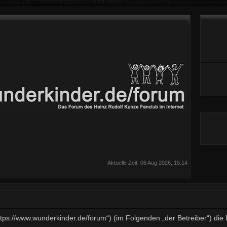
Aktuelle Zeit: 06 Aug 2026, 15:14
„https://www.wunderkinder.de/forum“) (im Folgenden „der Betreiber“) d