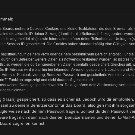
ammelt:
s Boards mehrere Cookies. Cookies sind kleine Textdateien, die dein Browser als
 sind die aktuelle ID deiner Sitzung (damit dir alle Seitenaufrufe zugeordnet werd
u nicht angemeldet bist) sowie Informationen über deine Teilnahme an Umfragen (s
eine Session-ID gespeichert. Die Cookies haben standardmäßig eine Gültigkeit von 
 Registrierung, in deinem Profil oder deinem persönlichem Bereich angibst. Für di
rch den Betreiber weitere Daten als notwendig festgelegt wurden, so ist dies für 
llst, so werden die dort eingegebenen Daten ebenfalls gespeichert. Gleiches gilt, 
Die IP-Adresse wird weiterhin bei folgenden Aktionen gespeichert: Löschen und Ä
l-Adresse, Kontoaktivierung, Benutzer-Passwort) und gescheiterte Anmeldeversuch
ine?“-Funktion angezeigt und nicht dauerhaft gespeichert.
 dass weitere Daten gespeichert werden. Dazu gehören dein Abstimmungsverhalten
gungsfunktionen.
(Hash) gespeichert, so dass es sicher ist. Jedoch wird dir empfohlen, 
ssel zu deinem Benutzerkonto für das Board, also geh mit ihm sorgsam
htigterweise nach deinem Passwort fragen. Solltest du dein Passwort v
are fragt dich dann nach deinem Benutzernamen und deiner E-Mail-Ad
Board zugreifen kannst.