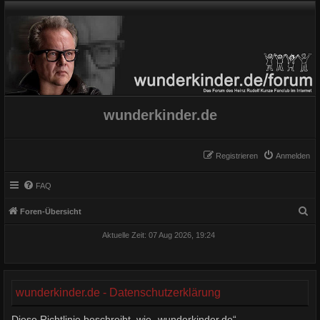
wunderkinder.de
Registrieren
Anmelden
FAQ
S
Foren-Übersicht
u
Aktuelle Zeit: 07 Aug 2026, 19:24
c
h
e
wunderkinder.de - Datenschutzerklärung
Diese Richtlinie beschreibt, wie „wunderkinder.de“