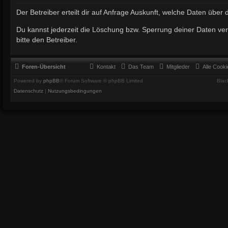
Der Betreiber erteilt dir auf Anfrage Auskunft, welche Daten über 
Du kannst jederzeit die Löschung bzw. Sperrung deiner Daten ver
bitte den Betreiber.
Foren-Übersicht
Kontakt
Das Team
Mitglieder
Alle Cook
Powered by
phpBB
® Forum Software © phpBB Limited
Blac
Datenschutz
|
Nutzungsbedingungen