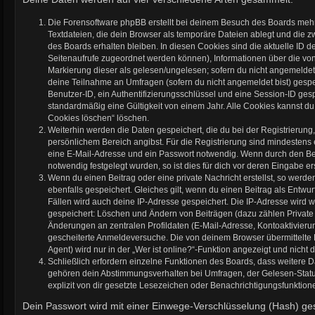
Die Forensoftware phpBB erstellt bei deinem Besuch des Boards mehr
Textdateien, die dein Browser als temporäre Dateien ablegt und die 
des Boards erhalten bleiben. In diesen Cookies sind die aktuelle ID dei
Seitenaufrufe zugeordnet werden können), Informationen über die von
Markierung dieser als gelesen/ungelesen; sofern du nicht angemeldet 
deine Teilnahme an Umfragen (sofern du nicht angemeldet bist) gespe
Benutzer-ID, ein Authentifizierungsschlüssel und eine Session-ID ge
standardmäßig eine Gültigkeit von einem Jahr. Alle Cookies kannst du 
Cookies löschen“ löschen.
Weiterhin werden die Daten gespeichert, die du bei der Registrierung
persönlichem Bereich angibst. Für die Registrierung sind mindestens
eine E-Mail-Adresse und ein Passwort notwendig. Wenn durch den Bet
notwendig festgelegt wurden, so ist dies für dich vor deren Eingabe ers
Wenn du einen Beitrag oder eine private Nachricht erstellst, so werd
ebenfalls gespeichert. Gleiches gilt, wenn du einen Beitrag als Entwur
Fällen wird auch deine IP-Adresse gespeichert. Die IP-Adresse wird w
gespeichert: Löschen und Ändern von Beiträgen (dazu zählen Private
Änderungen an zentralen Profildaten (E-Mail-Adresse, Kontoaktivieru
gescheiterte Anmeldeversuche. Die von deinem Browser übermittelt
Agent) wird nur in der „Wer ist online?“-Funktion angezeigt und nicht 
Schließlich erfordern einzelne Funktionen des Boards, dass weitere 
gehören dein Abstimmungsverhalten bei Umfragen, der Gelesen-Statu
explizit von dir gesetzte Lesezeichen oder Benachrichtigungsfunktion
Dein Passwort wird mit einer Einwege-Verschlüsselung (Hash) ges