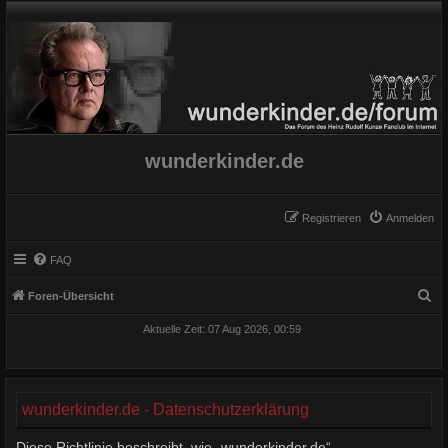
wunderkinder.de
Registrieren
Anmelden
FAQ
S
Foren-Übersicht
u
Aktuelle Zeit: 07 Aug 2026, 00:59
c
h
e
wunderkinder.de - Datenschutzerklärung
Diese Richtlinie beschreibt, wie „wunderkinder.de“