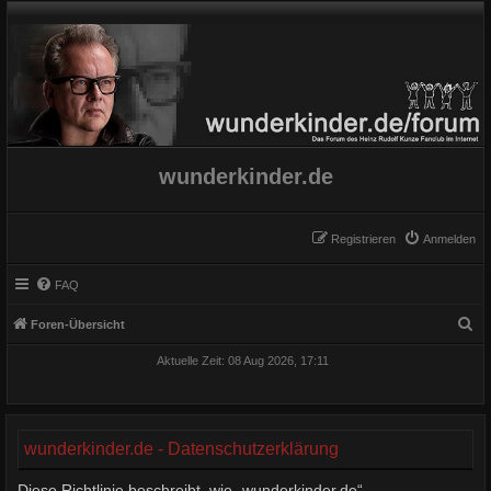
wunderkinder.de
Registrieren
Anmelden
FAQ
S
Foren-Übersicht
u
Aktuelle Zeit: 08 Aug 2026, 17:11
c
h
e
wunderkinder.de - Datenschutzerklärung
Diese Richtlinie beschreibt, wie „wunderkinder.de“