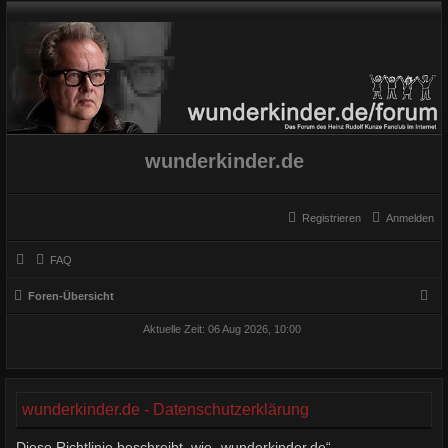
wunderkinder.de
Registrieren
Anmelden
FAQ
S
Foren-Übersicht
u
Aktuelle Zeit: 06 Aug 2026, 10:00
c
h
e
wunderkinder.de - Datenschutzerklärung
Diese Richtlinie beschreibt, wie „wunderkinder.de“