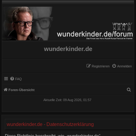
wunderkinder.de
Registrieren
Anmelden
FAQ
S
Foren-Übersicht
u
Aktuelle Zeit: 09 Aug 2026, 01:57
c
h
e
wunderkinder.de - Datenschutzerklärung
Diese Richtlinie beschreibt, wie „wunderkinder.de“