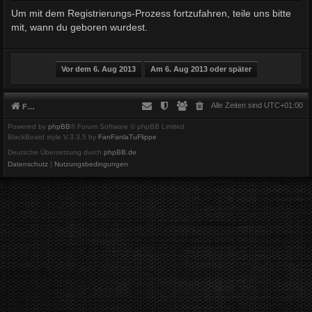
Um mit dem Registrierungs-Prozess fortzufahren, teile uns bitte
mit, wann du geboren wurdest.
Alle Zeiten sind
UTC+01:00
Foren-Übersicht
Powered by
phpBB
® Forum Software © phpBB Limited
BlackBoard style V.3.3.5 by
FanFanlaTuFlippe
Deutsche Übersetzung durch
phpBB.de
Datenschutz
|
Nutzungsbedingungen