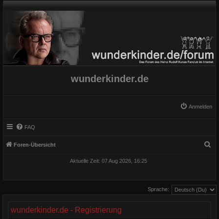
wunderkinder.de
Anmelden
FAQ
S
Foren-Übersicht
u
Aktuelle Zeit: 07 Aug 2026, 16:25
c
h
Sprache:
e
wunderkinder.de - Registrierung